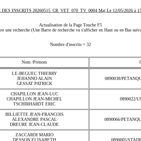
 DES INSCRITS 20260515_CR_VET_070_TV_0004 Maj Le 12/05/2026 à 15
Actualisation de la Page Touche F5
e une recherche (Une Barre de recherche va s'afficher en Haut ou en Bas suiva
Nombre d'inscrits = 32
Nom /Prénom
LE-BEGUEC THIERRY
JEHANNO ALAIN
0890038/PETANQ
GESSAT PATRICK
CHAPILLON JEAN-LUC
CHAPILLON JEAN-MICHEL
0890022/U
TSCHIRHARDT ERIC
BILLIETTE JEAN-FRANCOIS
ALEXANDRE PASCAL
0890066/PETANQ
DREURE JEAN-CLAUDE
ZACCARDI MARIO
DESSON ELISABETH
0890005/STAD