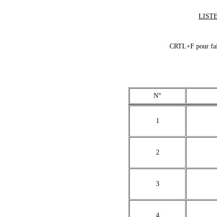
LISTE
CRTL+F pour fair
N°
1
2
3
4