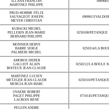
ILLANA FRANCOIS
090900
MARTINEZ PHILIPPE
PRUD-HOMME FÉLIX
SAUVAGEOT JOSEPH
0909013/VALDOI
MEYER CHRISTIAN
KUBACKI MICHEL
PELLERIN JEAN-MARIE
0250108/PETANQUE
BERNARD PHILIPPE
MONNIER HERVE
BARRE SERGE
0250114/LA BO
PALMIERI MICHEL
AMOROS DIDIER
GALLIOT ALAIN
0250212/LA BOULE 
BOITEUX JEAN-CLAUDE
MARTINEZ LUCIEN
METZGER JEAN-CLAUDE
0250110/PETANQU
MURCIA JEAN-MARC
OVAERE ROBERT
PAGET PHILIPPE
0710145/PETANQU
LACROIX RENÉ
PEGUIN ANDRE