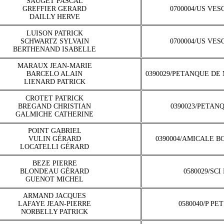
SAUGET PASCAL
GREFFIER GERARD
0700004/US VE
DAILLY HERVE
LUISON PATRICK
SCHWARTZ SYLVAIN
0700004/US VE
BERTHENAND ISABELLE
MARAUX JEAN-MARIE
BARCELO ALAIN
0390029/PETANQUE DE
LIENARD PATRICK
CROTET PATRICK
BREGAND CHRISTIAN
0390023/PETAN
GALMICHE CATHERINE
POINT GABRIEL
VULIN GÉRARD
0390004/AMICALE B
LOCATELLI GÉRARD
BEZE PIERRE
BLONDEAU GÉRARD
0580029/SC
GUENOT MICHEL
ARMAND JACQUES
LAFAYE JEAN-PIERRE
0580040/P PE
NORBELLY PATRICK