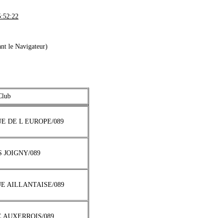
:52:22
nt le Navigateur)
Club
UE DE L EUROPE/089
S JOIGNY/089
UE AILLANTAISE/089
E AUXERROIS/089