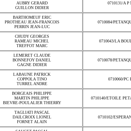
AUBRY GERARD
0710131/A 
GUILLON DIDIER
BARTHOMEUF ERIC
PROTHEAU JEAN-FRANCOIS
0710084/PETANQ
PERRIN JEAN-LUC
CHUDY GEORGES
RAMEAU MICHEL
0710043/LA BOU
TREFFOT MARC
LEMERET CLAUDE
BONNEFOY DANIEL
0710078/PETANQ
GAGNE DIDIER
LABAUNE PATRICK
COPPOLA TINO
0710060/PC
TURREL ANDRE
BORGEAIS PHILIPPE
MARTIN PHILIPPE
0710140/ETOILE PE
BIEVRE-POULALIER THIERRY
TAGLIATI PASCAL
DAILCROIX LIONEL
0710102/ESPERA
FORNET ALAIN