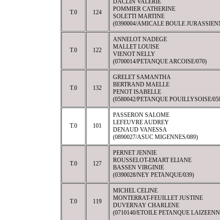
DACLIN VALÉRIE
POMMIER CATHERINE
T.0
124
SOLETTI MARTINE
(0390004/AMICALE BOULE JURASSIENN
ANNELOT NADEGE
MALLET LOUISE
T.0
122
VIENOT NELLY
(0700014/PETANQUE ARCOISE/070)
GRELET SAMANTHA
BERTRAND MAELLE
T.0
132
PENOT ISABELLE
(0580042/PETANQUE POUILLYSOISE/05
PASSERON SALOME
LEFEUVRE AUDREY
T.0
101
DENAUD VANESSA
(0890027/ASUC MIGENNES/089)
PERNET JENNIE
ROUSSELOT-EMART ELIANE
T.0
127
BASSEN VIRGINIE
(0390028/NEY PETANQUE/039)
MICHEL CELINE
MONTERRAT-FEUILLET JUSTINE
T.0
119
DUVERNAY CHARLENE
(0710140/ETOILE PETANQUE LAIZEENNE