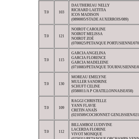
DAUTHEREAU NELLY
RICHARD LAETITIA
T.0
103
ICOS MADISON
(0890005/STADE AUXERROIS/089)
NOIROT CAROLINE
NOIROT MELISSA
T.0
121
NOIROT ZOÉ
(0700025/PETANQUE PORTUSIENNE/070
GARCIA ANGELINA
GARCIA FLORENCE
T.0
115
GARCIA MADELEINE
(0710083/PETANQUE TOURNUSIENNE/0
MOREAU EMELYNE
MULLER SANDRINE
T.0
130
SCHUFT CELINE
(0580011/A P CHATILLONNAISE/058)
RAGGI CHRISTELLE
YANN FLAVIE
T.0
109
CRETIN ANAÏS
(0210509/COCHONNET GENLISSIEN/021
BILLAMBOZ LUDIVINE
LACERDA FLORINE
T.0
112
VIVOT MONIQUE
(0250311/PETANQUE ORCHAMPS VENN