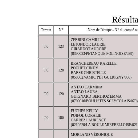
Résulta
Terrain
N°
Nom de l'équipe - N° du comité ou
ZERBINI CAMILLE
LETONDOR LAURIE
T.0
123
GIRARDOT AURORE
(0390023/PETANQUE POLINOISE/039)
BRANCHEREAU KARELLE
POCHET CINDY
T.0
128
BARSE CHRISTELLE
(0580027/AMIC PET GUERIGNY/058)
ANTAO CARMINA
ANTAO LAURA
T.0
120
GUIGNARD-BERTHOZ EMMA
(0700016/BOULISTES SCEYCOLAIS/070)
FUCHES KELLY
POIFOL CORALIE
T.0
106
CARREZ LAURENCE
(0210520/LA BOULE MIREBELLOISE/021
MORLAND VÉRONIQUE