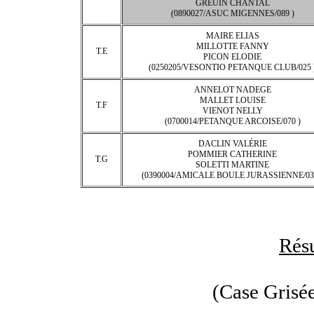
GREUIN CHANTAL
(0890027/ASUC MIGENNES/089 )
MAIRE ELIAS
MILLOTTE FANNY
T.E
PICON ELODIE
(0250205/VESONTIO PETANQUE CLUB/025 
ANNELOT NADEGE
MALLET LOUISE
T.F
VIENOT NELLY
(0700014/PETANQUE ARCOISE/070 )
DACLIN VALÉRIE
POMMIER CATHERINE
T.G
SOLETTI MARTINE
(0390004/AMICALE BOULE JURASSIENNE/03
Résu
(Case Grisée