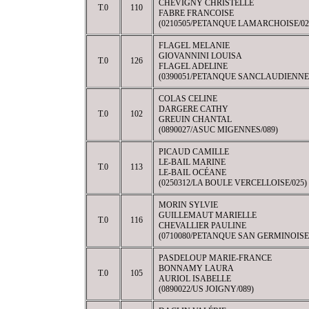
CHEVIGNY CHRISTELLE
T.0
110
FABRE FRANCOISE
(0210505/PETANQUE LAMARCHOISE/02
FLAGEL MELANIE
GIOVANNINI LOUISA
T.0
126
FLAGEL ADELINE
(0390051/PETANQUE SANCLAUDIENNE/
COLAS CELINE
DARGERE CATHY
T.0
102
GREUIN CHANTAL
(0890027/ASUC MIGENNES/089)
PICAUD CAMILLE
LE-BAIL MARINE
T.0
113
LE-BAIL OCÉANE
(0250312/LA BOULE VERCELLOISE/025)
MORIN SYLVIE
GUILLEMAUT MARIELLE
T.0
116
CHEVALLIER PAULINE
(0710080/PETANQUE SAN GERMINOISE/
PASDELOUP MARIE-FRANCE
BONNAMY LAURA
T.0
105
AURIOL ISABELLE
(0890022/US JOIGNY/089)