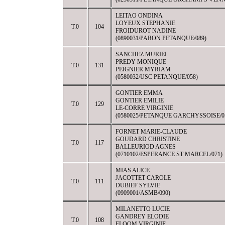
LEITAO ONDINA
LOYEUX STEPHANIE
T.0
104
FROIDUROT NADINE
(0890031/PARON PETANQUE/089)
SANCHEZ MURIEL
PREDY MONIQUE
T.0
131
PEIGNIER MYRIAM
(0580032/USC PETANQUE/058)
GONTIER EMMA
GONTIER EMILIE
T.0
129
LE-CORRE VIRGINIE
(0580025/PETANQUE GARCHYSSOISE/0
FORNET MARIE-CLAUDE
GOUDARD CHRISTINE
T.0
117
BALLEURIOD AGNES
(0710102/ESPERANCE ST MARCEL/071)
MIAS ALICE
JACOTTET CAROLE
T.0
111
DUBIEF SYLVIE
(0909001/ASMB/090)
MILANETTO LUCIE
GANDREY ELODIE
T.0
108
FLOOM VIRGINIE