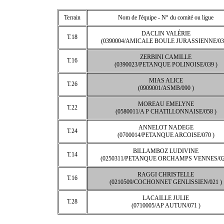
Terrain
Nom de l'équipe - N° du comité ou ligue
DACLIN VALÉRIE
T.18
(0390004/AMICALE BOULE JURASSIENNE/03
ZERBINI CAMILLE
T.16
(0390023/PETANQUE POLINOISE/039 )
MIAS ALICE
T.26
(0909001/ASMB/090 )
MOREAU EMELYNE
T.22
(0580011/A P CHATILLONNAISE/058 )
ANNELOT NADEGE
T.24
(0700014/PETANQUE ARCOISE/070 )
BILLAMBOZ LUDIVINE
T.14
(0250311/PETANQUE ORCHAMPS VENNES/02
RAGGI CHRISTELLE
T.16
(0210509/COCHONNET GENLISSIEN/021 )
LACAILLE JULIE
T.28
(0710005/AP AUTUN/071 )