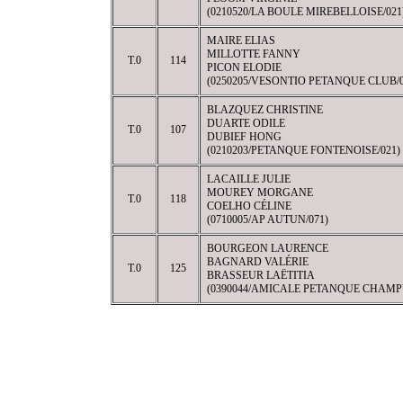
(0210520/LA BOULE MIREBELLOISE/021
MAIRE ELIAS
MILLOTTE FANNY
T.0
114
PICON ELODIE
(0250205/VESONTIO PETANQUE CLUB/0
BLAZQUEZ CHRISTINE
DUARTE ODILE
T.0
107
DUBIEF HONG
(0210203/PETANQUE FONTENOISE/021)
LACAILLE JULIE
MOUREY MORGANE
T.0
118
COELHO CÉLINE
(0710005/AP AUTUN/071)
BOURGEON LAURENCE
BAGNARD VALÉRIE
T.0
125
BRASSEUR LAËTITIA
(0390044/AMICALE PETANQUE CHAMP