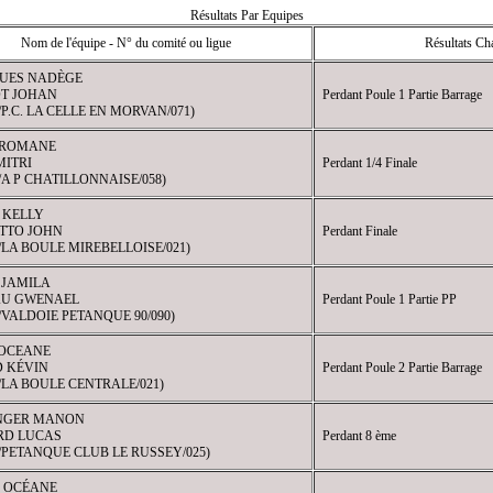
Résultats Par Equipes
Nom de l'équipe - N° du comité ou ligue
Résultats C
UES NADÈGE
T JOHAN
Perdant Poule 1 Partie Barrage
9/P.C. LA CELLE EN MORVAN/071)
 ROMANE
MITRI
Perdant 1/4 Finale
1/A P CHATILLONNAISE/058)
 KELLY
TTO JOHN
Perdant Finale
0/LA BOULE MIREBELLOISE/021)
 JAMILA
U GWENAEL
Perdant Poule 1 Partie PP
3/VALDOIE PETANQUE 90/090)
 OCEANE
 KÉVIN
Perdant Poule 2 Partie Barrage
4/LA BOULE CENTRALE/021)
NGER MANON
RD LUCAS
Perdant 8 ème
0/PETANQUE CLUB LE RUSSEY/025)
 OCÉANE