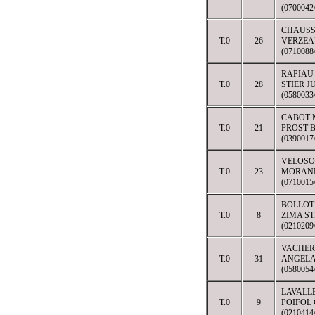
(070004
CHAUSS
T.0
26
VERZEA
(071008
RAPIAU
T.0
28
STIER J
(058003
CABOT 
T.0
21
PROST-
(0390017
VELOSO
T.0
23
MORAND
(071001
BOLLOT
T.0
8
ZIMA S
(021020
VACHER
T.0
31
ANGELA
(0580054
LAVALL
T.0
9
POIFOL 
(0210414