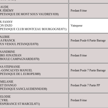
 AUDE
X JÉRÉMY
Perdant 8 ème
9/PETANQUE DE MONT SOUS VAUDREY/039)
X FANNY
ON ENZO
Vainqueur
46/PETANQUE CLUB MONTCEAU BOURGOGNE/071)
ALERIE
SA FRANCK
Perdant Poule 6 Partie Barrage
4/US VESOUL PETANQUE/070)
SANDRINE
IRO JONATHAN
Perdant 8 ème
3/BOULE CAMPAGNARDE/070)
NA STEPHANIE
A-GONCALVES MANUEL
Perdant Poule 7 Partie Barrage
8/PETANQUE DE L EUROPE/089)
 MELANIE
ET DJANGO
Perdant Poule 7 Partie PP
1/PETANQUE SANCLAUDIENNE/039)
 ELODIE
CYRIL
Perdant 8 ème
2/ESPERANCE ST MARCEL/071)