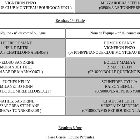
VIGNERON ENZO
MEZZAROBBA STEPH
QUE CLUB MONTCEAU BOURGOGNE/071 )
(0890048/AS TONNERRE/
Résultats 1/4 Finale
'équipe - n° du comité ou ligue
Nom de l'équipe - n° du comité ou
LEPERE ROMANE
DUMOUX FANNY
HEIL DIMITRI
VIGNERON ENZO
/A P CHATILLONNAISE/058 )
(0710146/PETANQUE CLUB MONTCEAU 
VELOSO SANDRINE
BOLLOT MAELYA
MORANDET THEO
ZIMA STEVEN
015/AP DE MARNAY/071 )
(0210209/BOULE QUETIGNOISE
FUCHES KELLY
SCHNEIDER CYLLIA
MILANETTO JOHN
RAISON BENOIT
LA BOULE MIREBELLOISE/021 )
(0890003/ES APPOIGNY/08
MATHEZ SANDRINE
CHAUSSAT EDITH
ZZAROBBA STEPHANE
VERZEAUX MEDERIC
0048/AS TONNERRE/089 )
(0710088/AMIS PET BOURBON LA
Résultats 8 ème
(Case Grisée : Equipe Perdante)