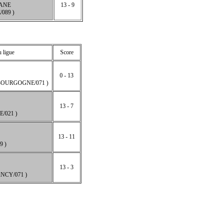
ANE
13 - 9
089 )
 ligue
Score
0 - 13
BOURGOGNE/071 )
13 - 7
/021 )
13 - 11
9 )
13 - 3
NCY/071 )