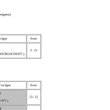
vigateur)
u ligue
Score
3 - 13
BOURGOGNE/071 )
 ou ligue
Score
E
O
13 - 12
/071 )
E