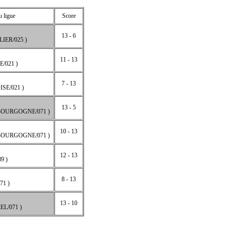
u ligue
Score
13 - 6
IER/025 )
11 - 13
/021 )
7 - 13
SE/021 )
13 - 5
BOURGOGNE/071 )
10 - 13
BOURGOGNE/071 )
12 - 13
9 )
8 - 13
71 )
13 - 10
L/071 )