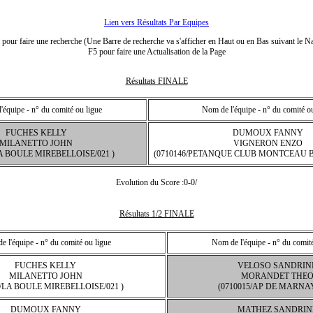
Lien vers Résultats Par Equipes
our faire une recherche (Une Barre de recherche va s'afficher en Haut ou en Bas suivant le Na
F5 pour faire une Actualisation de la Page
Résultats FINALE
'équipe - n° du comité ou ligue
Nom de l'équipe - n° du comité o
FUCHES KELLY
DUMOUX FANNY
MILANETTO JOHN
VIGNERON ENZO
LA BOULE MIREBELLOISE/021 )
(0710146/PETANQUE CLUB MONTCEAU 
Evolution du Score :0-0/
Résultats 1/2 FINALE
 l'équipe - n° du comité ou ligue
Nom de l'équipe - n° du comité
FUCHES KELLY
VELOSO SANDRIN
MILANETTO JOHN
MORANDET THE
0/LA BOULE MIREBELLOISE/021 )
(0710015/AP DE MARNAY
DUMOUX FANNY
MATHEZ SANDRIN