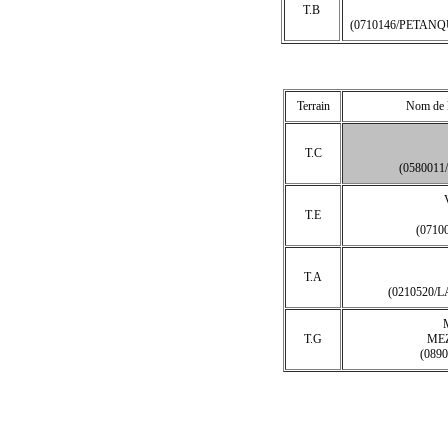
T.B
(0710146/PETAN
Terrain
Nom de l
T.C
(0580011
T.E
(0710
T.A
(0210520/
T.G
ME
(089