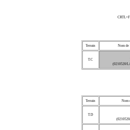
CRTL+F p
Terrain
Nom de l
T.C
(0210520/
Terrain
Nom de
T.D
(021052