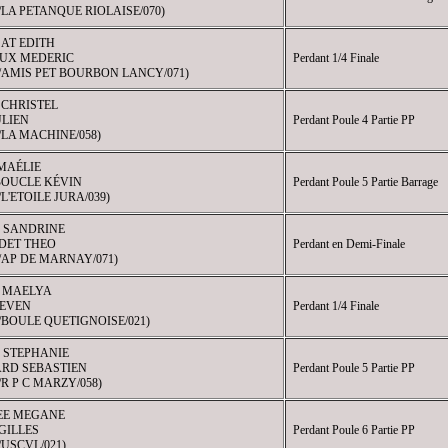
2/LA PETANQUE RIOLAISE/070)
AT EDITH
UX MEDERIC
Perdant 1/4 Finale
8/AMIS PET BOURBON LANCY/071)
 CHRISTEL
ULIEN
Perdant Poule 4 Partie PP
3/LA MACHINE/058)
MAÉLIE
BOUCLE KÉVIN
Perdant Poule 5 Partie Barrage
/L'ETOILE JURA/039)
 SANDRINE
ET THEO
Perdant en Demi-Finale
5/AP DE MARNAY/071)
 MAELYA
TEVEN
Perdant 1/4 Finale
9/BOULE QUETIGNOISE/021)
 STEPHANIE
RD SEBASTIEN
Perdant Poule 5 Partie PP
/R P C MARZY/058)
EE MEGANE
GILLES
Perdant Poule 6 Partie PP
/USCVL/021)