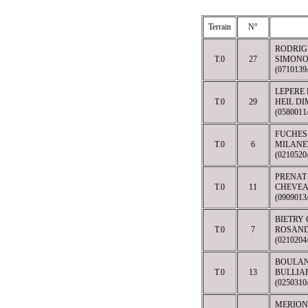
Terrain
N°
RODRIG
T.0
27
SIMONO
(071013
LEPERE
T.0
29
HEIL DI
(058001
FUCHES
T.0
6
MILANE
(021052
PRENAT
T.0
11
CHEVEA
(090901
BIETRY
T.0
7
ROSAND
(021020
BOULA
T.0
13
BULLIA
(025031
MERION