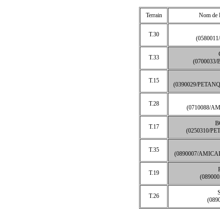
Terrain
Nom de l
T.30
(0580011
T.33
(0700033
T.15
(0390029/PETAN
T.28
(0710088/A
B
T.17
(0250310/P
T.35
(0890007/AMICA
T.19
(08900
T.26
(089