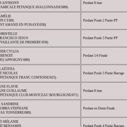
R ANTHONY
Perdant 8 ème
7/AMICALE PETANQUE AVALLONNAISE/089)
AMÉLIE
PPI CYRIL
Perdant Poule 2 Partie PP
4/ST AMAND EN PUISAYE/058)
HRISTELLE
FRANCISCO JESUS
Perdant Poule 3 Partie PP
3/VAILLANTE DE PREMERY/058)
DER CYLLIA
 BENOIT
Perdant 1/4 Finale
3/ES APPOIGNY/089)
LAËTITIA
 NICOLAS
Perdant Poule 3 Partie Barrage
1/PETANQUE FRANC COMTOISE/025)
GNE FLAVIE
GNE GUILLAUME
Perdant 8 ème
46/PETANQUE CLUB MONTCEAU BOURGOGNE/071)
 SANDRINE
OBBA STEPHANE
Perdant en Demi-Finale
8/AS TONNERRE/089)
O MÉLANIE
T BENJAMIN
Perdant Poule 4 Partie Barrage