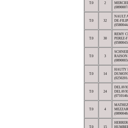
T.0
2
MERCIE
(089000
NAULT 
T.0
32
DE-FILI
(058004
REMY C
T.0
30
PEREZ-
(058004
SCHNEI
T.0
3
RAISON
(089000
HAUTY 
T.0
14
DUMONT
(025020
DELAVI
T.0
24
DELAVI
(07101
MATHEZ
T.0
4
MEZZAR
(089004
HERRER
T.0
15
HUMBER