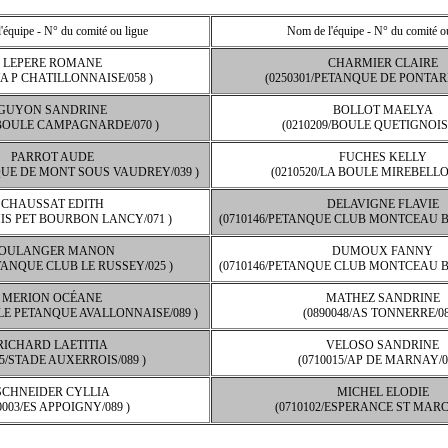
'équipe - N° du comité ou ligue
Nom de l'équipe - N° du comité o
LEPERE ROMANE
CHARMIER CLAIRE
/A P CHATILLONNAISE/058 )
(0250301/PETANQUE DE PONTARL
GUYON SANDRINE
BOLLOT MAELYA
/BOULE CAMPAGNARDE/070 )
(0210209/BOULE QUETIGNOISE
PARROT AUDE
FUCHES KELLY
QUE DE MONT SOUS VAUDREY/039 )
(0210520/LA BOULE MIREBELLOI
CHAUSSAT EDITH
DELAVIGNE FLAVIE
MIS PET BOURBON LANCY/071 )
(0710146/PETANQUE CLUB MONTCEAU 
OULANGER MANON
DUMOUX FANNY
ETANQUE CLUB LE RUSSEY/025 )
(0710146/PETANQUE CLUB MONTCEAU 
MERION OCÉANE
MATHEZ SANDRINE
LE PETANQUE AVALLONNAISE/089 )
(0890048/AS TONNERRE/08
RICHARD LAETITIA
VELOSO SANDRINE
05/STADE AUXERROIS/089 )
(0710015/AP DE MARNAY/0
SCHNEIDER CYLLIA
MICHEL ELODIE
0003/ES APPOIGNY/089 )
(0710102/ESPERANCE ST MARCE