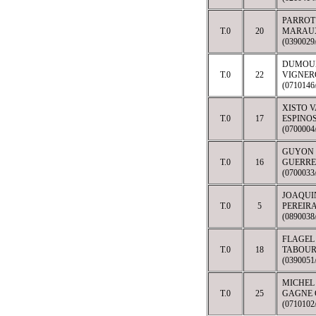
PARROT
T.0
20
MARAU
(039002
DUMOU
T.0
22
VIGNER
(07101
XISTO V
T.0
17
ESPINO
(070000
GUYON 
T.0
16
GUERRE
(070003
JOAQUI
T.0
5
PEREIR
(089003
FLAGEL
T.0
18
TABOUR
(039005
MICHEL
T.0
25
GAGNE 
(071010