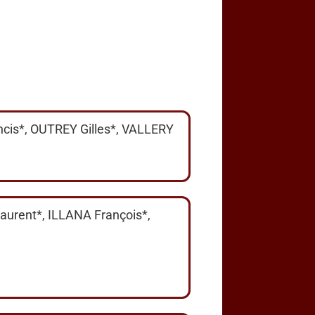
is*, OUTREY Gilles*, VALLERY
urent*, ILLANA François*,