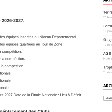
1er 
25 fév
e 2026-2027.
Form
10 jan
 des équipes inscrites au Niveau Départemental
Stag
des équipes qualifiées au Tour de Zone
19 dé
a compétition.
AG BF
la compétition.
9 déc
la compétition.
Trop
2 déc
tionale
tionale
ARC
onale.
 2027 Date de la Finale Nationale : Lieu à Définir
e déplacement des Clubs