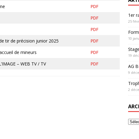
une
PDF
1er 
PDF
25 fév
PDF
Form
10 jan
 tir de précision junior 2025
PDF
Stag
accueil de mineurs
PDF
19 dé
’IMAGE – WEB TV / TV
PDF
AG BF
9 déc
Trop
2 déc
ARC