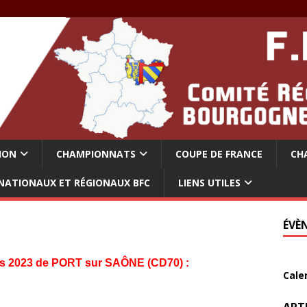
ION
CHAMPIONNATS
COUPE DE FRANCE
CH
NATIONAUX ET RÉGIONAUX BFC
LIENS UTILES
ÉVÈ
2023 de PORT sur SAÔNE (CD70) :
Cale
ART