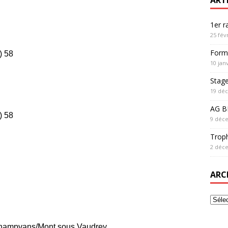
1er 
25 fév
Form
) 58
10 jan
Stag
19 dé
AG BF
) 58
9 déc
Trop
2 déc
ARC
Champvans/Mont sous Vaudrey