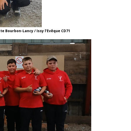
te Bourbon-Lancy / Issy l’Evêque CD71