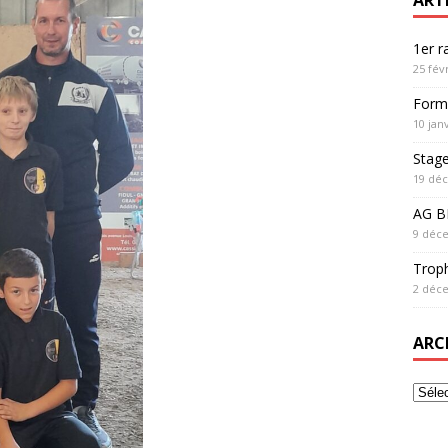
1er 
25 fév
Form
10 jan
Stag
19 dé
AG BF
9 déc
Trop
2 déc
ARC