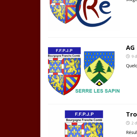
AG 
9 
Quelq
Tro
2 
Résul