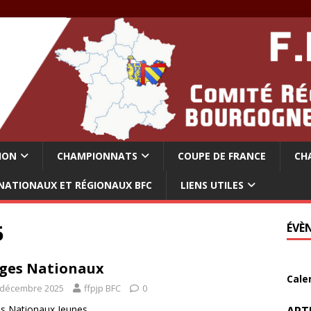
ION
CHAMPIONNATS
COUPE DE FRANCE
CH
NATIONAUX ET RÉGIONAUX BFC
LIENS UTILES
5
ÉVÈ
ges Nationaux
Cale
 décembre 2025
ffpjp BFC
0
s Nationaux Jeunes.
ART