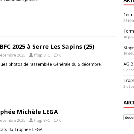
1er 
25 fév
Form
10 jan
BFC 2025 à Serre Les Sapins (25)
Stag
19 dé
décembre 2025
ffpjp BFC
0
AG BF
ues photos de l’assemblée Générale du 6 décembre.
9 déc
Trop
2 déc
ARC
phée Michèle LEGA
décembre 2025
ffpjp BFC
0
tats du Trophée LEGA