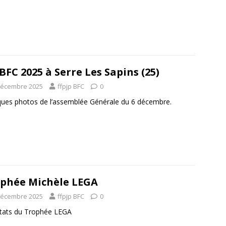
BFC 2025 à Serre Les Sapins (25)
décembre 2025
ffpjp BFC
0
ues photos de l’assemblée Générale du 6 décembre.
phée Michèle LEGA
décembre 2025
ffpjp BFC
0
tats du Trophée LEGA