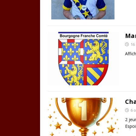
Mar
16
Affic
Cha
6 
2 jeu
Espoi