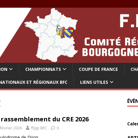
ION
CHAMPIONNATS
COUPE DE FRANCE
CH
NATIONAUX ET RÉGIONAUX BFC
LIENS UTILES
C
ÉVÈ
 rassemblement du CRE 2026
Cale
février 2026
ffpjp BFC
0
oulodrome de Dijon …
ART