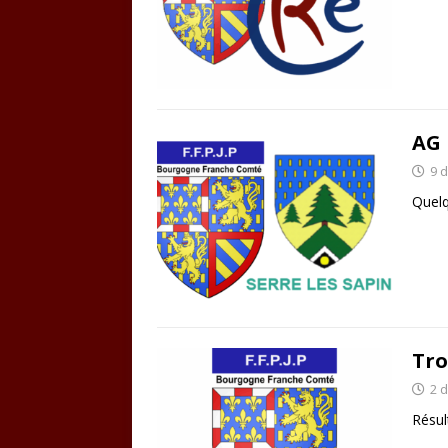
AG 
9 
Quelq
Tro
2 
Résul