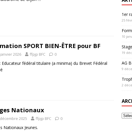
1er 
25 fév
Form
10 jan
mation SPORT BIEN-ÊTRE pour BF
Stag
19 dé
janvier 2026
ffpjp BFC
0
AG BF
 : Educateur fédéral titulaire (a minima) du Brevet Fédéral
9 déc
ré
Trop
2 déc
ARC
ges Nationaux
 décembre 2025
ffpjp BFC
0
s Nationaux Jeunes.