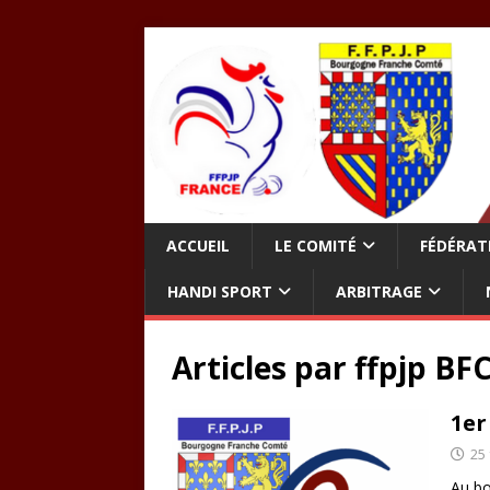
ACCUEIL
LE COMITÉ
FÉDÉRAT
HANDI SPORT
ARBITRAGE
Articles par
ffpjp BF
1er
25 
Au b