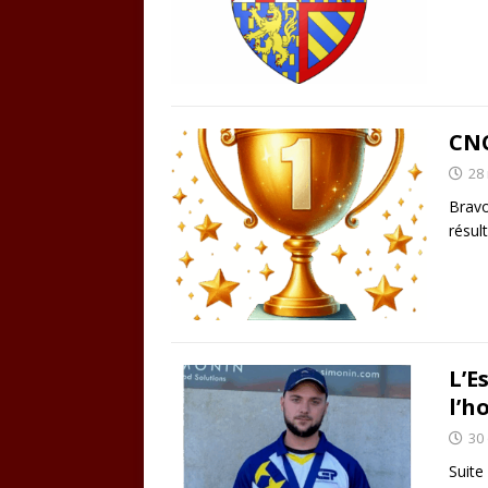
CNC
28
Brav
résult
L’E
l’h
30
Suite