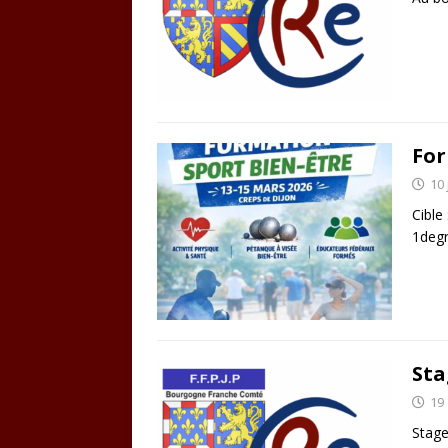
For
10 
Cible
1deg
Sta
19
Stage