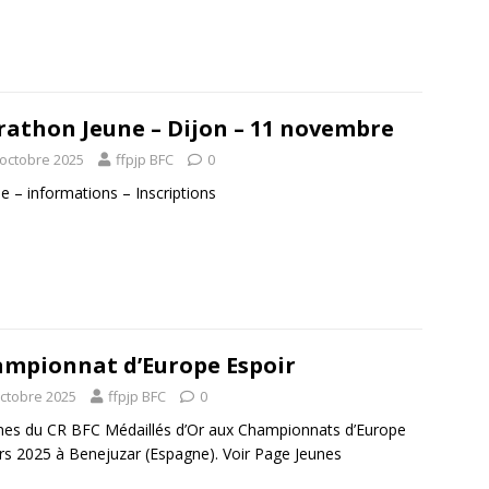
athon Jeune – Dijon – 11 novembre
 octobre 2025
ffpjp BFC
0
he – informations – Inscriptions
mpionnat d’Europe Espoir
octobre 2025
ffpjp BFC
0
nes du CR BFC Médaillés d’Or aux Championnats d’Europe
rs 2025 à Benejuzar (Espagne). Voir Page Jeunes