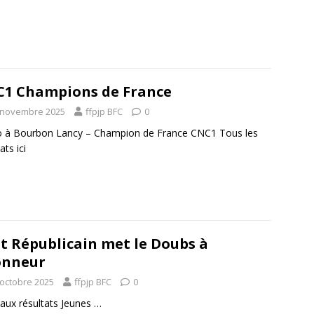
1 Champions de France
 novembre 2025
ffpjp BFC
0
o à Bourbon Lancy – Champion de France CNC1 Tous les
ats ici
st Républicain met le Doubs à
onneur
 octobre 2025
ffpjp BFC
0
 aux résultats Jeunes …