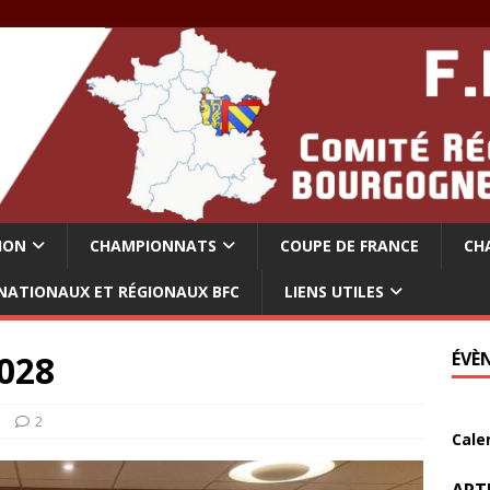
ION
CHAMPIONNATS
COUPE DE FRANCE
CH
NATIONAUX ET RÉGIONAUX BFC
LIENS UTILES
028
ÉVÈ
s
2
Cale
ART