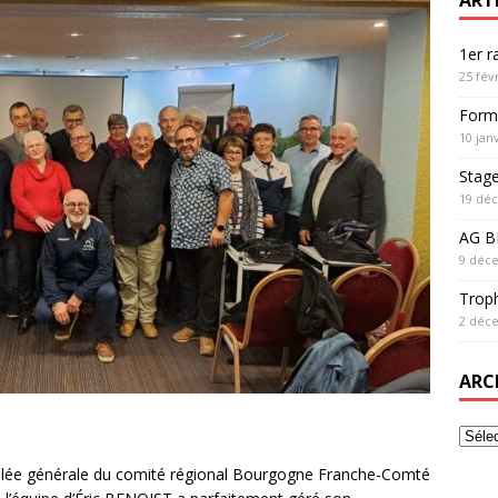
1er 
25 fév
Form
10 jan
Stag
19 dé
AG BF
9 déc
Trop
2 déc
ARC
mblée générale du comité régional Bourgogne Franche-Comté