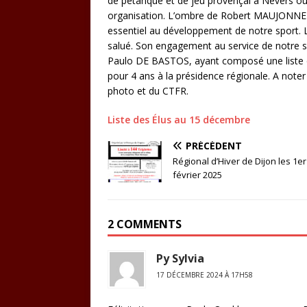
de pétanque et de jeu provençal à Nevers où
organisation. L’ombre de Robert MAUJONNET a
essentiel au développement de notre sport. 
salué. Son engagement au service de notre sp
Paulo DE BASTOS, ayant composé une liste d
pour 4 ans à la présidence régionale. A note
photo et du CTFR.
Liste des Élus au 15 décembre
PRÉCÉDENT
Régional d’Hiver de Dijon les 1er
février 2025
2 COMMENTS
Py Sylvia
17 DÉCEMBRE 2024 À 17H58