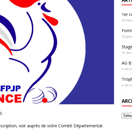
1er 
25 fév
Form
10 jan
Stag
19 dé
AG BF
9 déc
Trop
2 déc
ARC
5:
scription, voir auprès de votre Comité Départemental.