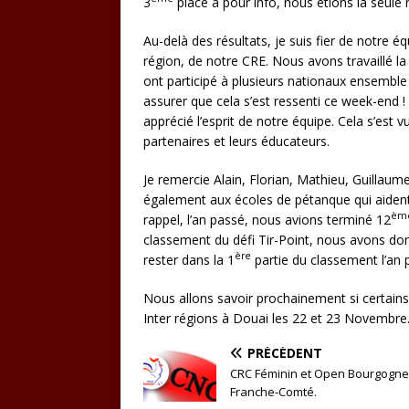
3
place à pour info, nous étions la seule r
Au-delà des résultats, je suis fier de notre é
région, de notre CRE. Nous avons travaillé la
ont participé à plusieurs nationaux ensemble
assurer que cela s’est ressenti ce week-end ! 
apprécié l’esprit de notre équipe. Cela s’est 
partenaires et leurs éducateurs.
Je remercie Alain, Florian, Mathieu, Guillau
également aux écoles de pétanque qui aident
èm
rappel, l’an passé, nous avions terminé 12
classement du défi Tir-Point, nous avons don
ère
rester dans la 1
partie du classement l’an 
Nous allons savoir prochainement si certains 
Inter régions à Douai les 22 et 23 Novembre
PRÉCÉDENT
CRC Féminin et Open Bourgogne
Franche-Comté.