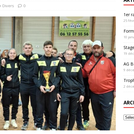
Divers
0
1er 
25 fév
Form
10 jan
Stag
19 dé
AG BF
9 déc
Trop
2 déc
ARC