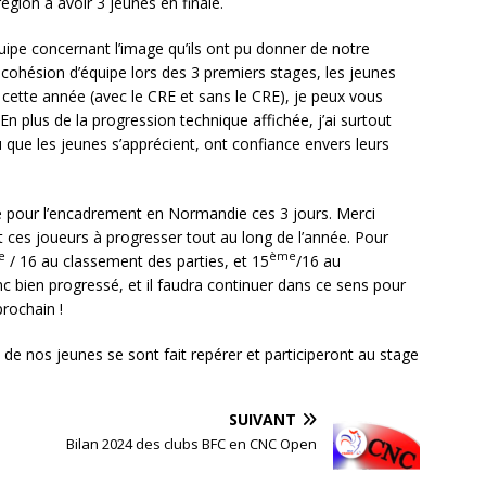
égion à avoir 3 jeunes en finale.
quipe concernant l’image qu’ils ont pu donner de notre
 cohésion d’équipe lors des 3 premiers stages, les jeunes
 cette année (avec le CRE et sans le CRE), je peux vous
En plus de la progression technique affichée, j’ai surtout
vu que les jeunes s’apprécient, ont confiance envers leurs
me pour l’encadrement en Normandie ces 3 jours. Merci
 ces joueurs à progresser tout au long de l’année. Pour
e
ème
/ 16 au classement des parties, et 15
/16 au
c bien progressé, et il faudra continuer dans ce sens pour
prochain !
de nos jeunes se sont fait repérer et participeront au stage
.
SUIVANT
Bilan 2024 des clubs BFC en CNC Open