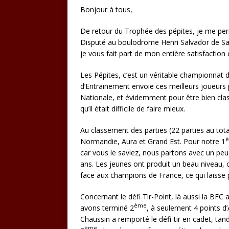
Bonjour à tous,
De retour du Trophée des pépites, je me perm
Disputé au boulodrome Henri Salvador de Sain
je vous fait part de mon entière satisfacti
Les Pépites, c’est un véritable championnat
d’Entrainement envoie ces meilleurs joueurs p
Nationale, et évidemment pour être bien cla
qu’il était difficile de faire mieux.
Au classement des parties (22 parties au tota
è
Normandie, Aura et Grand Est. Pour notre 1
car vous le saviez, nous partons avec un peu 
ans. Les jeunes ont produit un beau niveau, on
face aux champions de France, ce qui laisse p
Concernant le défi Tir-Point, là aussi la BFC
ème
avons terminé 2
, à seulement 4 points d’
Chaussin a remporté le défi-tir en cadet, ta
ème