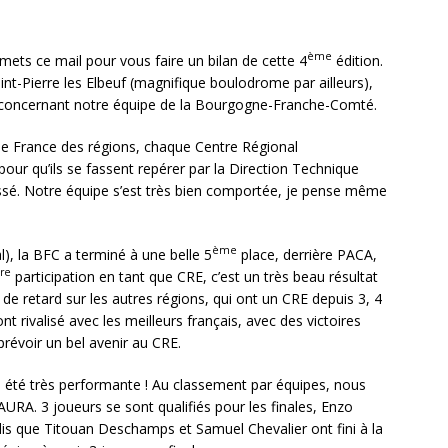
ème
ets ce mail pour vous faire un bilan de cette 4
édition.
t-Pierre les Elbeuf (magnifique boulodrome par ailleurs),
on concernant notre équipe de la Bourgogne-Franche-Comté.
 de France des régions, chaque Centre Régional
our qu’ils se fassent repérer par la Direction Technique
ssé. Notre équipe s’est très bien comportée, je pense même
ème
l), la BFC a terminé à une belle 5
place, derrière PACA,
re
participation en tant que CRE, c’est un très beau résultat
de retard sur les autres régions, qui ont un CRE depuis 3, 4
t rivalisé avec les meilleurs français, avec des victoires
révoir un bel avenir au CRE.
 a été très performante ! Au classement par équipes, nous
AURA. 3 joueurs se sont qualifiés pour les finales, Enzo
ndis que Titouan Deschamps et Samuel Chevalier ont fini à la